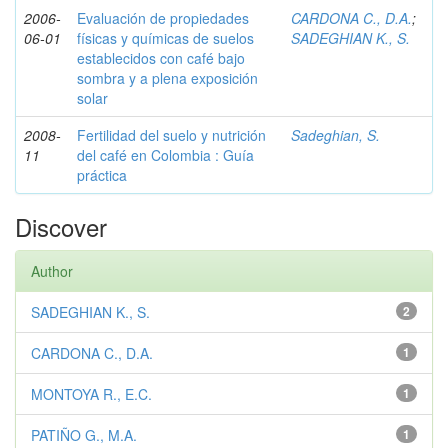
2006-
Evaluación de propiedades
CARDONA C., D.A.
;
06-01
físicas y químicas de suelos
SADEGHIAN K., S.
establecidos con café bajo
sombra y a plena exposición
solar
2008-
Fertilidad del suelo y nutrición
Sadeghian, S.
11
del café en Colombia : Guía
práctica
Discover
Author
SADEGHIAN K., S.
2
CARDONA C., D.A.
1
MONTOYA R., E.C.
1
PATIÑO G., M.A.
1