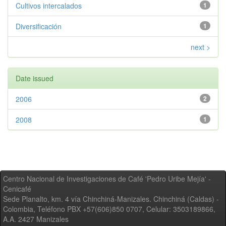
Cultivos intercalados
1
Diversificación
1
next >
Date issued
2006
2
2008
1
Centro Nacional de Investigaciones de Café 'Pedro Uribe Mejía' -
Cenicafé
Sede Planalto, km. 4 vía Chinchiná-Manizales. Chinchiná (Caldas) -
Colombia, Teléfono PBX +57(606)850 0707, Celular: 3503189866,
A.A. 2427 Manizales