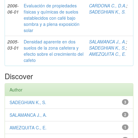
2006-
Evaluación de propiedades
CARDONA C., D.A.
;
06-01
físicas y químicas de suelos
SADEGHIAN K., S.
establecidos con café bajo
sombra y a plena exposición
solar
2005-
Densidad aparente en dos
SALAMANCA J., A.
;
03-01
suelos de la zona cafetera y
SADEGHIAN K., S.
;
efecto sobre el crecimiento del
AMEZQUITA C., E.
cafeto
Discover
Author
SADEGHIAN K., S.
3
SALAMANCA J., A.
2
AMEZQUITA C., E.
1