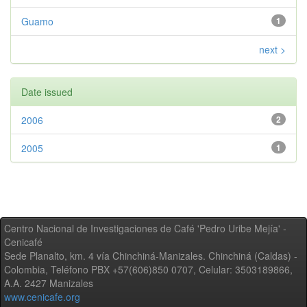
Guamo
1
next >
Date issued
2006
2
2005
1
Centro Nacional de Investigaciones de Café 'Pedro Uribe Mejía' -
Cenicafé
Sede Planalto, km. 4 vía Chinchiná-Manizales. Chinchiná (Caldas) -
Colombia, Teléfono PBX +57(606)850 0707, Celular: 3503189866,
A.A. 2427 Manizales
www.cenicafe.org