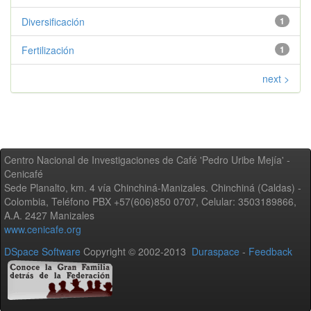
Diversificación
1
Fertilización
1
next >
Centro Nacional de Investigaciones de Café 'Pedro Uribe Mejía' -
Cenicafé
Sede Planalto, km. 4 vía Chinchiná-Manizales. Chinchiná (Caldas) -
Colombia, Teléfono PBX +57(606)850 0707, Celular: 3503189866,
A.A. 2427 Manizales
www.cenicafe.org
DSpace Software
Copyright © 2002-2013
Duraspace
-
Feedback