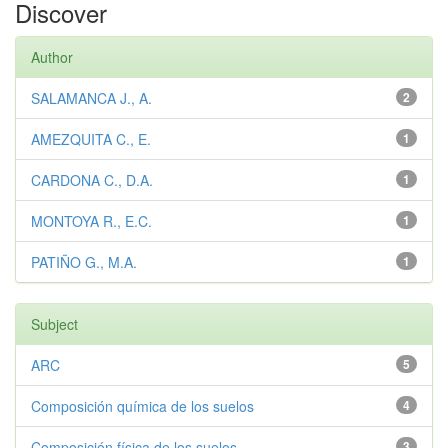
Discover
Author
SALAMANCA J., A.
2
AMEZQUITA C., E.
1
CARDONA C., D.A.
1
MONTOYA R., E.C.
1
PATIÑO G., M.A.
1
Subject
ARC
5
Composición química de los suelos
4
Composición física de los suelos
3