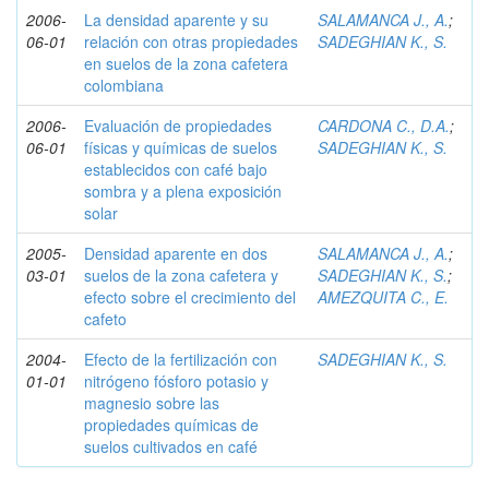
2006-
La densidad aparente y su
SALAMANCA J., A.
;
06-01
relación con otras propiedades
SADEGHIAN K., S.
en suelos de la zona cafetera
colombiana
2006-
Evaluación de propiedades
CARDONA C., D.A.
;
06-01
físicas y químicas de suelos
SADEGHIAN K., S.
establecidos con café bajo
sombra y a plena exposición
solar
2005-
Densidad aparente en dos
SALAMANCA J., A.
;
03-01
suelos de la zona cafetera y
SADEGHIAN K., S.
;
efecto sobre el crecimiento del
AMEZQUITA C., E.
cafeto
2004-
Efecto de la fertilización con
SADEGHIAN K., S.
01-01
nitrógeno fósforo potasio y
magnesio sobre las
propiedades químicas de
suelos cultivados en café