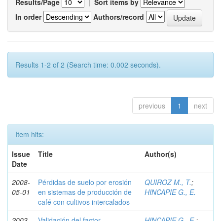
Results/Page
|
Sort items by
In order
Authors/record
Results 1-2 of 2 (Search time: 0.002 seconds).
previous
1
next
Item hits:
Issue
Title
Author(s)
Date
2008-
Pérdidas de suelo por erosión
QUIROZ M., T.
;
05-01
en sistemas de producción de
HINCAPIE G., E.
café con cultivos intercalados
2003-
Validación del factor
HINCAPIE G., E.
;