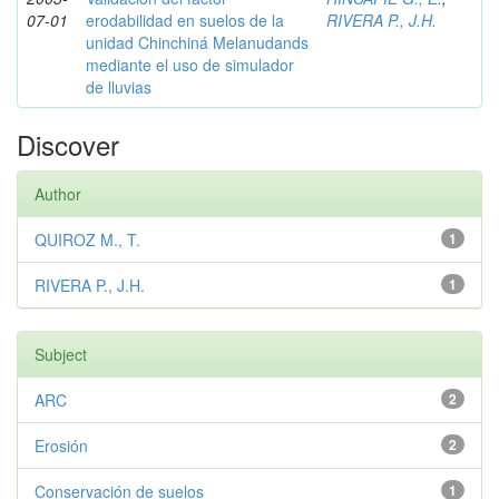
07-01
erodabilidad en suelos de la
RIVERA P., J.H.
unidad Chinchiná Melanudands
mediante el uso de simulador
de lluvias
Discover
Author
QUIROZ M., T.
1
RIVERA P., J.H.
1
Subject
ARC
2
Erosión
2
Conservación de suelos
1