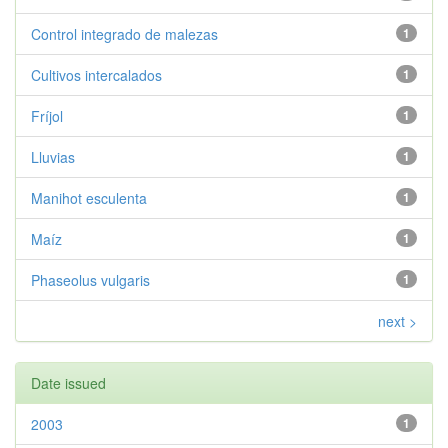
Control integrado de malezas
1
Cultivos intercalados
1
Fríjol
1
Lluvias
1
Manihot esculenta
1
Maíz
1
Phaseolus vulgaris
1
next >
Date issued
2003
1