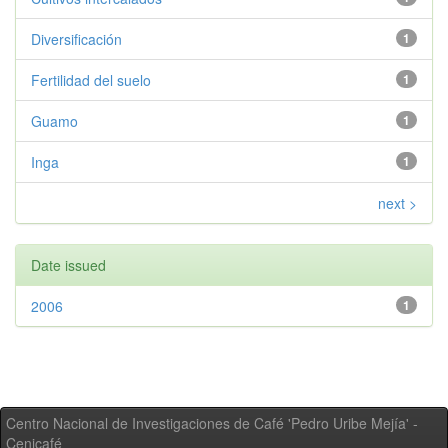
Diversificación
1
Fertilidad del suelo
1
Guamo
1
Inga
1
next >
Date issued
2006
1
Centro Nacional de Investigaciones de Café 'Pedro Uribe Mejía' -
Cenicafé