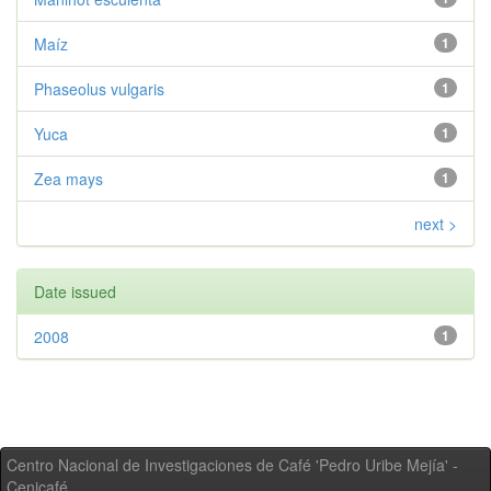
Maíz
1
Phaseolus vulgaris
1
Yuca
1
Zea mays
1
next >
Date issued
2008
1
Centro Nacional de Investigaciones de Café 'Pedro Uribe Mejía' -
Cenicafé