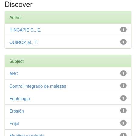
Discover
Author
HINCAPIE G., E.
1
QUIROZ M., T.
1
Subject
ARC
1
Control integrado de malezas
1
Edafología
1
Erosión
1
Fríjol
1
Manihot esculenta
1