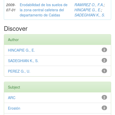
2009-
Erodabilidad de los suelos de
RAMIREZ O., F.A.
;
07-01
la zona central cafetera del
HINCAPIE G., E.
;
departamento de Caldas
SADEGHIAN K., S.
Discover
Author
HINCAPIE G., E.
2
SADEGHIAN K., S.
2
PEREZ G., U.
1
Subject
ARC
2
Erosión
2