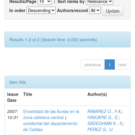
Results/Page
|
Sort items by
In order
Authors/record
Results 1-2 of 2 (Search time: 0.002 seconds).
previous
1
next
Item hits:
Issue
Title
Author(s)
Date
2007-
Erosividad de las lluvias en la
RAMIREZ O., F.A.
;
10-01
zona cafetera central y
HINCAPIE G., E.
;
occidental del departamento
SADEGHIAN K., S.
;
de Caldas
PEREZ G., U.