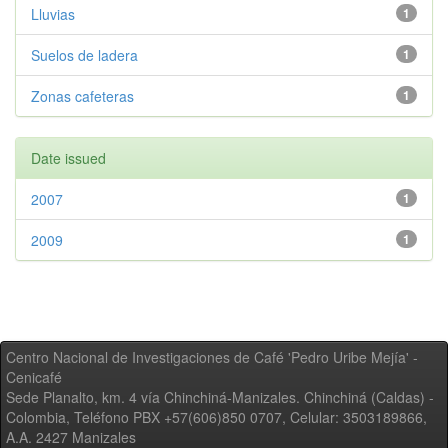
Lluvias
1
Suelos de ladera
1
Zonas cafeteras
1
Date issued
2007
1
2009
1
Centro Nacional de Investigaciones de Café 'Pedro Uribe Mejía' -
Cenicafé
Sede Planalto, km. 4 vía Chinchiná-Manizales. Chinchiná (Caldas) -
Colombia, Teléfono PBX +57(606)850 0707, Celular: 3503189866,
A.A. 2427 Manizales