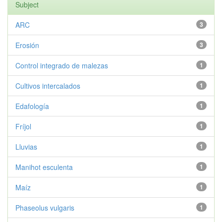
Subject
ARC
3
Erosión
3
Control integrado de malezas
1
Cultivos intercalados
1
Edafología
1
Fríjol
1
Lluvias
1
Manihot esculenta
1
Maíz
1
Phaseolus vulgaris
1