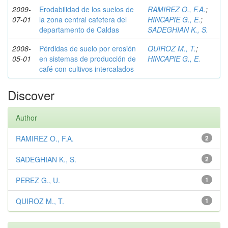
2009-
Erodabilidad de los suelos de
RAMIREZ O., F.A.
;
07-01
la zona central cafetera del
HINCAPIE G., E.
;
departamento de Caldas
SADEGHIAN K., S.
2008-
Pérdidas de suelo por erosión
QUIROZ M., T.
;
05-01
en sistemas de producción de
HINCAPIE G., E.
café con cultivos intercalados
Discover
Author
RAMIREZ O., F.A.
2
SADEGHIAN K., S.
2
PEREZ G., U.
1
QUIROZ M., T.
1