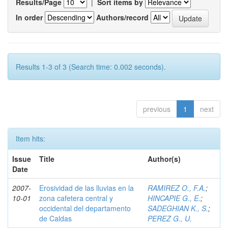
Results/Page
|
Sort items by
In order
Authors/record
Results 1-3 of 3 (Search time: 0.002 seconds).
previous
1
next
Item hits:
Issue
Title
Author(s)
Date
2007-
Erosividad de las lluvias en la
RAMIREZ O., F.A.
;
10-01
zona cafetera central y
HINCAPIE G., E.
;
occidental del departamento
SADEGHIAN K., S.
;
de Caldas
PEREZ G., U.