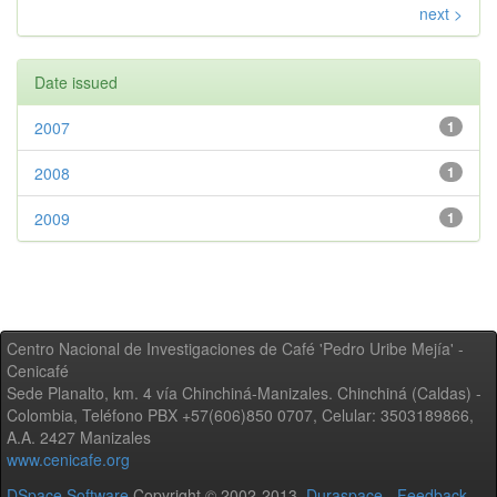
next >
Date issued
2007
1
2008
1
2009
1
Centro Nacional de Investigaciones de Café 'Pedro Uribe Mejía' -
Cenicafé
Sede Planalto, km. 4 vía Chinchiná-Manizales. Chinchiná (Caldas) -
Colombia, Teléfono PBX +57(606)850 0707, Celular: 3503189866,
A.A. 2427 Manizales
www.cenicafe.org
DSpace Software
Copyright © 2002-2013
Duraspace
-
Feedback