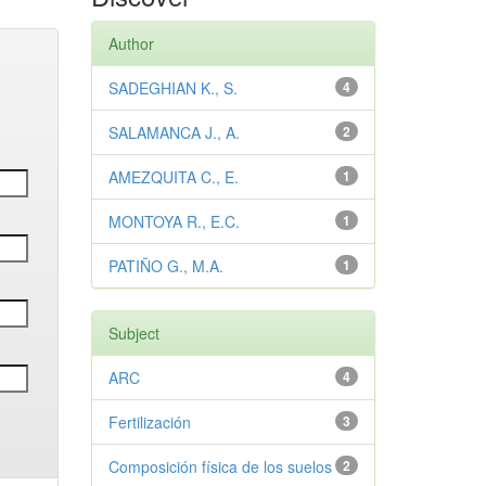
Author
SADEGHIAN K., S.
4
SALAMANCA J., A.
2
AMEZQUITA C., E.
1
MONTOYA R., E.C.
1
PATIÑO G., M.A.
1
Subject
ARC
4
Fertilización
3
Composición física de los suelos
2