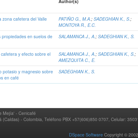
Author(s)
la zona cafetera del Valle
PATIÑO G., M.A.
;
SADEGHIAN K., S.
;
MONTOYA R., E.C.
s propiedades en suelos de
SALAMANCA J., A.
;
SADEGHIAN K., S.
cafetera y efecto sobre el
SALAMANCA J., A.
;
SADEGHIAN K., S.
;
AMEZQUITA C., E.
oro potasio y magnesio sobre
SADEGHIAN K., S.
os en café
 Mejía' - Cenicafé
ná (Caldas) - Colombia, Teléfono PBX +57(606)850 0707, Celular: 350
DSpace Software
Copyright © 20