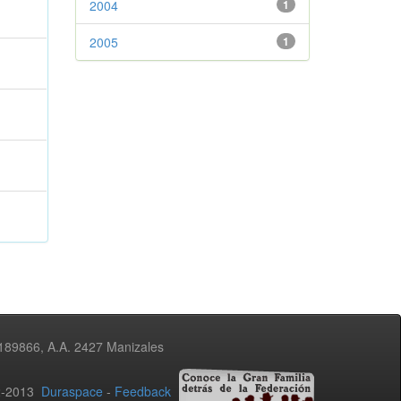
2004
1
2005
1
3189866, A.A. 2427 Manizales
02-2013
Duraspace
-
Feedback