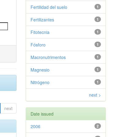
Fertilidad del suelo
1
Fertilizantes
1
Fitotecnia
1
Fósforo
1
Macronutrimentos
1
Magnesio
1
Nitrógeno
1
next >
next
Date issued
2006
2