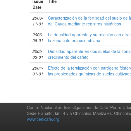
Issue
Title
Date
2006-
Caracterización de la fertilidad del suelo de 
11-01
del Cauca mediante registros históricos
2006-
La densidad aparente y su relación con otra
06-01
la zona cafetera colombiana
2005-
Densidad aparente en dos suelos de la zona 
03-01
crecimiento del cafeto
2004-
Efecto de la fertilización con nitrógeno fósf
01-01
las propiedades químicas de suelos cultivad
Centro Nacional de Investigaciones de Café 'Pedro Uribe
Sede Planalto, km. 4 vía Chinchiná-Manizales. Chinchi
www.cenicafe.org