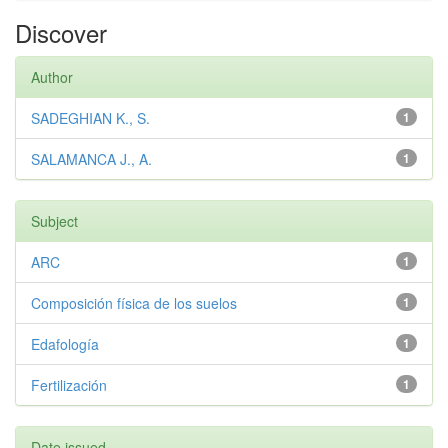
Discover
Author
SADEGHIAN K., S.
1
SALAMANCA J., A.
1
Subject
ARC
1
Composición física de los suelos
1
Edafología
1
Fertilización
1
Date issued