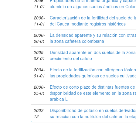
2006-
Propiedades de la materia orgánica y capaci
11-01
aluminio en algunos suelos ándicos en Colo
2006-
Caracterización de la fertilidad del suelo de 
11-01
del Cauca mediante registros históricos
2006-
La densidad aparente y su relación con otra
06-01
la zona cafetera colombiana
2005-
Densidad aparente en dos suelos de la zona 
03-01
crecimiento del cafeto
2004-
Efecto de la fertilización con nitrógeno fósf
01-01
las propiedades químicas de suelos cultivad
2006-
Efecto de corto plazo de distintas fuentes de
05-01
disponibilidad de este elemento en la zona ra
arabica L
2002-
Disponibilidad de potasio en suelos derivado
12
su relación con la nutrición del café en la et