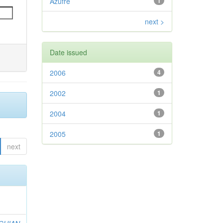
Azufre
1
next >
Date issued
2006
4
2002
1
2004
1
2005
1
next