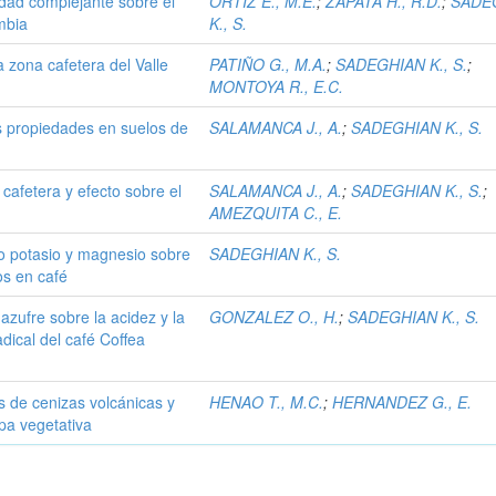
dad complejante sobre el
ORTIZ E., M.E.
;
ZAPATA H., R.D.
;
SADE
mbia
K., S.
la zona cafetera del Valle
PATIÑO G., M.A.
;
SADEGHIAN K., S.
;
MONTOYA R., E.C.
s propiedades en suelos de
SALAMANCA J., A.
;
SADEGHIAN K., S.
cafetera y efecto sobre el
SALAMANCA J., A.
;
SADEGHIAN K., S.
;
AMEZQUITA C., E.
oro potasio y magnesio sobre
SADEGHIAN K., S.
os en café
 azufre sobre la acidez y la
GONZALEZ O., H.
;
SADEGHIAN K., S.
dical del café Coffea
s de cenizas volcánicas y
HENAO T., M.C.
;
HERNANDEZ G., E.
apa vegetativa