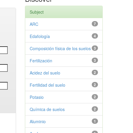
Subject
ARC
7
Edafología
4
Composición física de los suelos
3
Fertilización
3
Acidez del suelo
2
Fertilidad del suelo
2
Potasio
2
Química de suelos
2
Aluminio
1