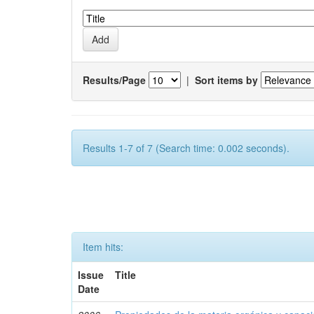
Results/Page
|
Sort items by
Results 1-7 of 7 (Search time: 0.002 seconds).
Item hits:
Issue
Title
Date