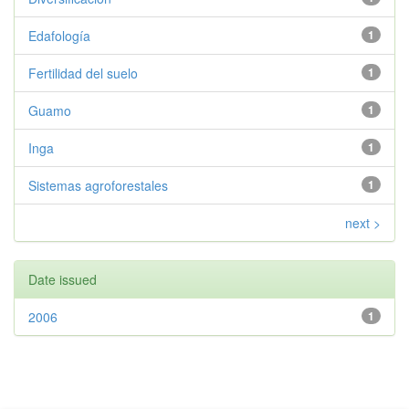
Edafología
1
Fertilidad del suelo
1
Guamo
1
Inga
1
Sistemas agroforestales
1
next >
Date issued
2006
1