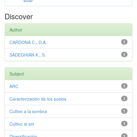
solar
Discover
Author
CARDONA C., D.A.
1
SADEGHIAN K., S.
1
Subject
ARC
1
Caracterización de los suelos
1
Cultivo a la sombra
1
Cultivo al sol
1
Diversificación
1