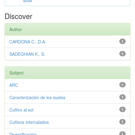
solar
Discover
Author
CARDONA C., D.A.
1
SADEGHIAN K., S.
1
Subject
ARC
1
Caracterización de los suelos
1
Cultivo al sol
1
Cultivos intercalados
1
Diversificación
1