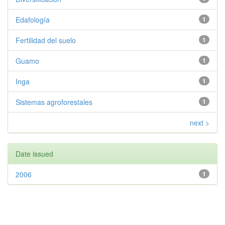
Edafología
1
Fertilidad del suelo
1
Guamo
1
Inga
1
Sistemas agroforestales
1
next >
Date issued
2006
1