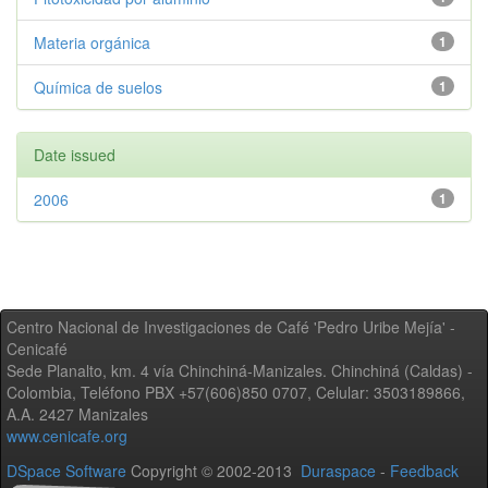
Materia orgánica
1
Química de suelos
1
Date issued
2006
1
Centro Nacional de Investigaciones de Café 'Pedro Uribe Mejía' -
Cenicafé
Sede Planalto, km. 4 vía Chinchiná-Manizales. Chinchiná (Caldas) -
Colombia, Teléfono PBX +57(606)850 0707, Celular: 3503189866,
A.A. 2427 Manizales
www.cenicafe.org
DSpace Software
Copyright © 2002-2013
Duraspace
-
Feedback