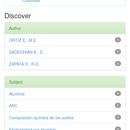
Colombia
Discover
Author
ORTIZ E., M.E.
1
SADEGHIAN K., S.
1
ZAPATA H., R.D.
1
Subject
Aluminio
1
ARC
1
Composición química de los suelos
1
Fitotoxicidad por aluminio
1