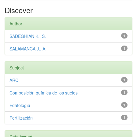
Discover
Author
SADEGHIAN K., S.
1
SALAMANCA J., A.
1
Subject
ARC
1
Composición química de los suelos
1
Edafología
1
Fertilización
1
Date issued