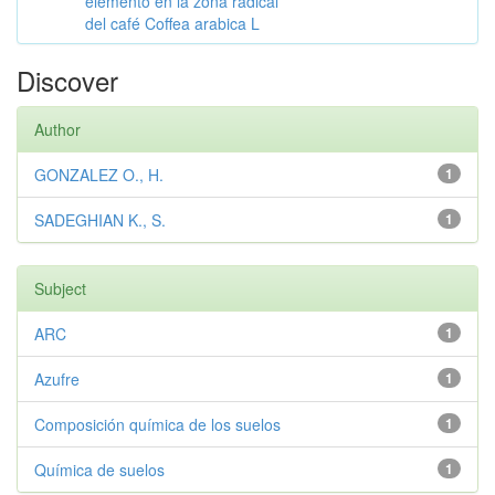
elemento en la zona radical
del café Coffea arabica L
Discover
Author
GONZALEZ O., H.
1
SADEGHIAN K., S.
1
Subject
ARC
1
Azufre
1
Composición química de los suelos
1
Química de suelos
1