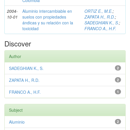
Colombia
2004-
Aluminio intercambiable en
ORTIZ E., M.E.
;
10-01
suelos con propiedades
ZAPATA H., R.D.
;
ándicas y su relación con la
SADEGHIAN K., S.
;
toxicidad
FRANCO A., H.F.
Discover
Author
SADEGHIAN K., S.
2
ZAPATA H., R.D.
2
FRANCO A., H.F.
1
Subject
Aluminio
2