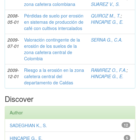
zona cafetera colombiana
SUAREZ V., S.
2008-
Pérdidas de suelo por erosión
QUIROZ M., T.
;
05-01
en sistemas de producción de
HINCAPIE G., E.
café con cultivos intercalados
2009-
Valoración contingente de la
SERNA G., C.A.
07-01
erosión de los suelos de la
zona cafetera central de
Colombia
2009-
Riesgo a la erosión en la zona
RAMIREZ O., F.A.
;
12-01
cafetera central del
HINCAPIE G., E.
departamento de Caldas
Discover
Author
SADEGHIAN K., S.
12
HINCAPIE G., E.
5