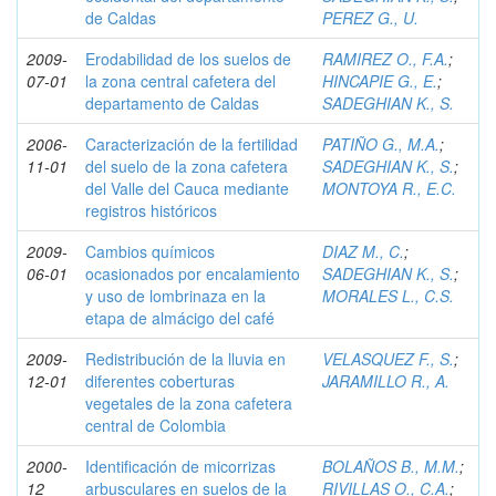
de Caldas
PEREZ G., U.
2009-
Erodabilidad de los suelos de
RAMIREZ O., F.A.
;
07-01
la zona central cafetera del
HINCAPIE G., E.
;
departamento de Caldas
SADEGHIAN K., S.
2006-
Caracterización de la fertilidad
PATIÑO G., M.A.
;
11-01
del suelo de la zona cafetera
SADEGHIAN K., S.
;
del Valle del Cauca mediante
MONTOYA R., E.C.
registros históricos
2009-
Cambios químicos
DIAZ M., C.
;
06-01
ocasionados por encalamiento
SADEGHIAN K., S.
;
y uso de lombrinaza en la
MORALES L., C.S.
etapa de almácigo del café
2009-
Redistribución de la lluvia en
VELASQUEZ F., S.
;
12-01
diferentes coberturas
JARAMILLO R., A.
vegetales de la zona cafetera
central de Colombia
2000-
Identificación de micorrizas
BOLAÑOS B., M.M.
;
12
arbusculares en suelos de la
RIVILLAS O., C.A.
;