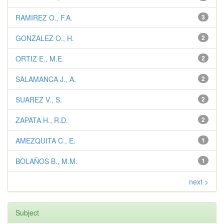
RAMIREZ O., F.A.
3
GONZALEZ O., H.
2
ORTIZ E., M.E.
2
SALAMANCA J., A.
2
SUAREZ V., S.
2
ZAPATA H., R.D.
2
AMEZQUITA C., E.
1
BOLAÑOS B., M.M.
1
next >
Subject