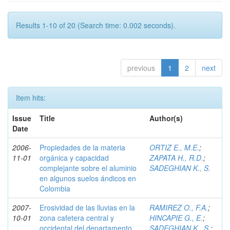
Results 1-10 of 20 (Search time: 0.002 seconds).
previous
1
2
next
Item hits:
Issue
Title
Author(s)
Date
2006-
Propiedades de la materia
ORTIZ E., M.E.
;
11-01
orgánica y capacidad
ZAPATA H., R.D.
;
complejante sobre el aluminio
SADEGHIAN K., S.
en algunos suelos ándicos en
Colombia
2007-
Erosividad de las lluvias en la
RAMIREZ O., F.A.
;
10-01
zona cafetera central y
HINCAPIE G., E.
;
occidental del departamento
SADEGHIAN K., S.
;