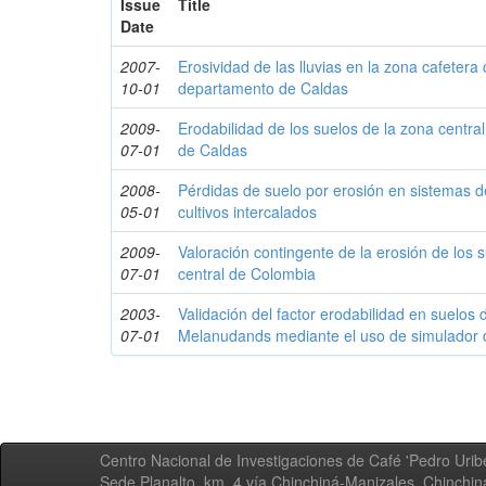
Issue
Title
Date
2007-
Erosividad de las lluvias en la zona cafetera 
10-01
departamento de Caldas
2009-
Erodabilidad de los suelos de la zona centra
07-01
de Caldas
2008-
Pérdidas de suelo por erosión en sistemas d
05-01
cultivos intercalados
2009-
Valoración contingente de la erosión de los 
07-01
central de Colombia
2003-
Validación del factor erodabilidad en suelos
07-01
Melanudands mediante el uso de simulador d
Centro Nacional de Investigaciones de Café 'Pedro Uribe
Sede Planalto, km. 4 vía Chinchiná-Manizales. Chinchi