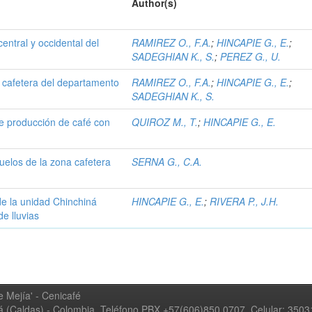
Author(s)
central y occidental del
RAMIREZ O., F.A.
;
HINCAPIE G., E.
;
SADEGHIAN K., S.
;
PEREZ G., U.
l cafetera del departamento
RAMIREZ O., F.A.
;
HINCAPIE G., E.
;
SADEGHIAN K., S.
e producción de café con
QUIROZ M., T.
;
HINCAPIE G., E.
suelos de la zona cafetera
SERNA G., C.A.
 de la unidad Chinchiná
HINCAPIE G., E.
;
RIVERA P., J.H.
e lluvias
 Mejía' - Cenicafé
ná (Caldas) - Colombia, Teléfono PBX +57(606)850 0707, Celular: 350