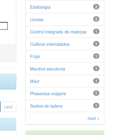
Edafología
2
Lluvias
2
Control integrado de malezas
1
Cultivos intercalados
1
Fríjol
1
Manihot esculenta
1
Maíz
1
Phaseolus vulgaris
1
Suelos de ladera
1
next
next >