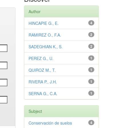
Author
HINCAPIE G., E.
4
RAMIREZ O., F.A.
2
SADEGHIAN K., S.
2
PEREZ G., U.
1
QUIROZ M., T.
1
RIVERA P., J.H.
1
SERNA G., C.A.
1
Subject
Conservación de suelos
4