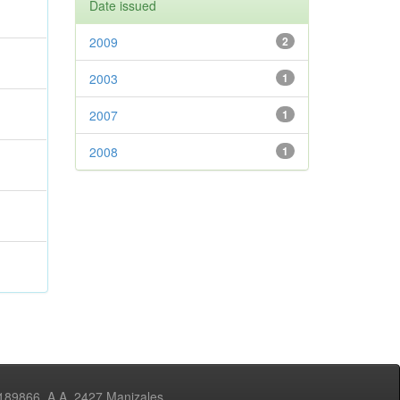
Date issued
2009
2
2003
1
2007
1
2008
1
3189866, A.A. 2427 Manizales