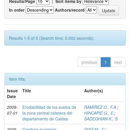
Results/Page
|
Sort items by
In order
Authors/record
Results 1-5 of 5 (Search time: 0.002 seconds).
previous
1
next
Item hits:
Issue
Title
Author(s)
Date
2009-
Erodabilidad de los suelos de
RAMIREZ O., F.A.
;
07-01
la zona central cafetera del
HINCAPIE G., E.
;
departamento de Caldas
SADEGHIAN K., S.
2009-
Cambios químicos
DIAZ M., C.
;