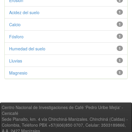
Erosión
2
Acidez del suelo
1
Calcio
1
Fósforo
1
Humedad del suelo
1
Lluvias
1
Magnesio
1
Centro Nacional de Investigaciones de Café 'Pedro Uribe Mejía' -
Cenicafé
Sede Planalto, km. 4 vía Chinchiná-Manizales. Chinchiná (Caldas) -
Colombia, Teléfono PBX +57(606)850 0707, Celular: 3503189866,
A.A. 2427 Manizales