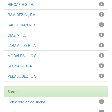
HINCAPIE G., E.
2
RAMIREZ O., F.A.
2
SADEGHIAN K., S.
2
DIAZ M., C.
1
JARAMILLO R., A.
1
MORALES L., C.S.
1
SERNA G., C.A.
1
VELASQUEZ F., S.
1
Subject
Conservación de suelos
2