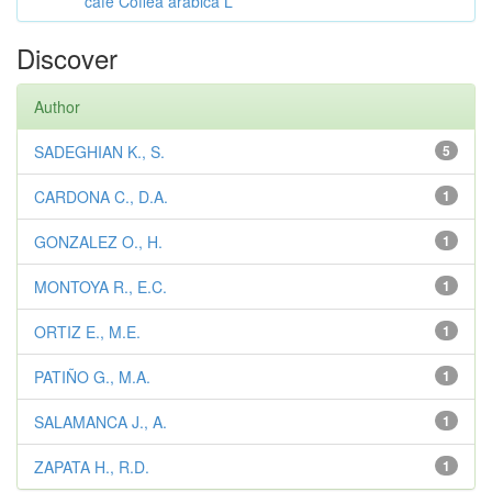
café Coffea arabica L
Discover
Author
SADEGHIAN K., S.
5
CARDONA C., D.A.
1
GONZALEZ O., H.
1
MONTOYA R., E.C.
1
ORTIZ E., M.E.
1
PATIÑO G., M.A.
1
SALAMANCA J., A.
1
ZAPATA H., R.D.
1