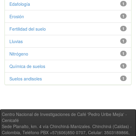
Edafología
1
Erosión
1
Fertilidad del suelo
1
Lluvias
1
Nitrógeno
1
Química de suelos
1
Suelos andisoles
1
Centro Nacional de Investigaciones de Café 'Pedro Uribe Mejía' -
Cenicafé
Sede Planalto, km. 4 vía Chinchiná-Manizales. Chinchiná (Caldas) -
Colombia, Teléfono PBX +57(606)850 0707, Celular: 3503189866,