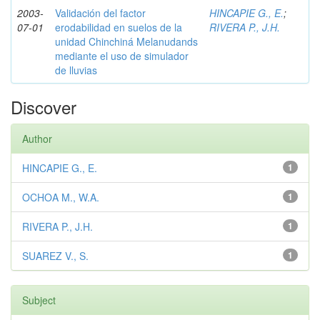
2003-
Validación del factor
HINCAPIE G., E.
;
07-01
erodabilidad en suelos de la
RIVERA P., J.H.
unidad Chinchiná Melanudands
mediante el uso de simulador
de lluvias
Discover
Author
HINCAPIE G., E.
1
OCHOA M., W.A.
1
RIVERA P., J.H.
1
SUAREZ V., S.
1
Subject