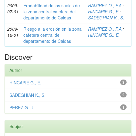
2009-
Erodabilidad de los suelos de
RAMIREZ O., F.A.
;
07-01
la zona central cafetera del
HINCAPIE G., E.
;
departamento de Caldas
SADEGHIAN K., S.
2009-
Riesgo a la erosión en la zona
RAMIREZ O., F.A.
;
12-01
cafetera central del
HINCAPIE G., E.
departamento de Caldas
Discover
Author
HINCAPIE G., E.
3
SADEGHIAN K., S.
2
PEREZ G., U.
1
Subject