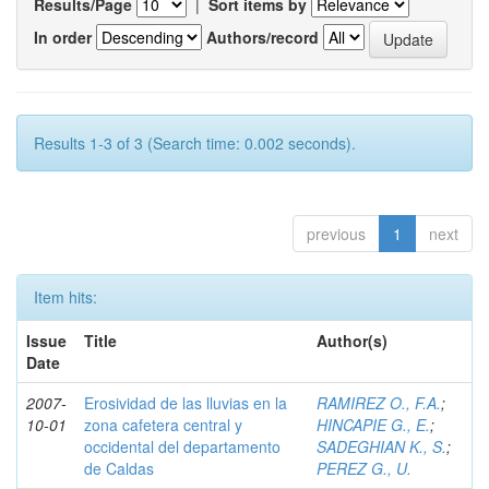
Results/Page
|
Sort items by
In order
Authors/record
Results 1-3 of 3 (Search time: 0.002 seconds).
previous
1
next
Item hits:
Issue
Title
Author(s)
Date
2007-
Erosividad de las lluvias en la
RAMIREZ O., F.A.
;
10-01
zona cafetera central y
HINCAPIE G., E.
;
occidental del departamento
SADEGHIAN K., S.
;
de Caldas
PEREZ G., U.