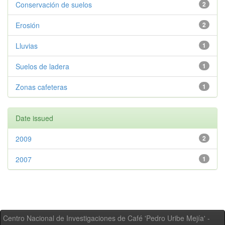
Conservación de suelos
2
Erosión
2
Lluvias
1
Suelos de ladera
1
Zonas cafeteras
1
Date issued
2009
2
2007
1
Centro Nacional de Investigaciones de Café 'Pedro Uribe Mejía' -