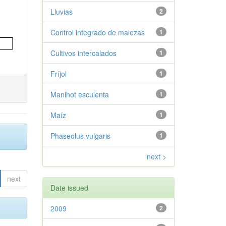
Lluvias
2
Control integrado de malezas
1
Cultivos intercalados
1
Fríjol
1
Manihot esculenta
1
Maíz
1
Phaseolus vulgaris
1
next >
next
Date issued
2009
2