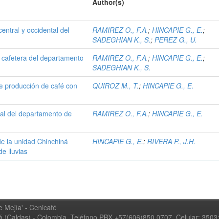
Author(s)
central y occidental del
RAMIREZ O., F.A.
;
HINCAPIE G., E.
;
SADEGHIAN K., S.
;
PEREZ G., U.
l cafetera del departamento
RAMIREZ O., F.A.
;
HINCAPIE G., E.
;
SADEGHIAN K., S.
e producción de café con
QUIROZ M., T.
;
HINCAPIE G., E.
ral del departamento de
RAMIREZ O., F.A.
;
HINCAPIE G., E.
 de la unidad Chinchiná
HINCAPIE G., E.
;
RIVERA P., J.H.
e lluvias
 Mejía' - Cenicafé
ná (Caldas) - Colombia, Teléfono PBX +57(606)850 0707, Celular: 350