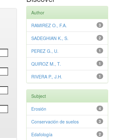
Author
RAMIREZ O., F.A.
3
SADEGHIAN K., S.
2
PEREZ G., U.
1
QUIROZ M., T.
1
RIVERA P., J.H.
1
Subject
Erosión
4
Conservación de suelos
3
Edafología
2