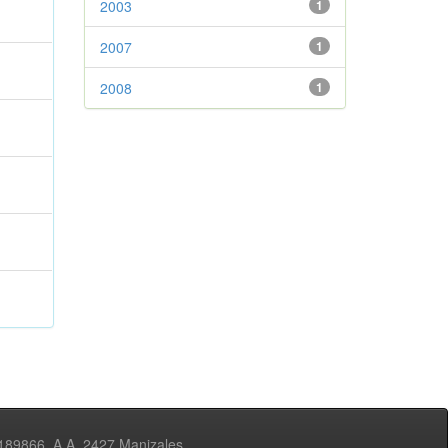
2003
1
2007
1
2008
1
3189866, A.A. 2427 Manizales