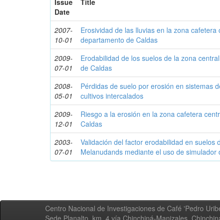
Issue
Title
Date
2007-
Erosividad de las lluvias en la zona cafetera 
10-01
departamento de Caldas
2009-
Erodabilidad de los suelos de la zona centra
07-01
de Caldas
2008-
Pérdidas de suelo por erosión en sistemas d
05-01
cultivos intercalados
2009-
Riesgo a la erosión en la zona cafetera cent
12-01
Caldas
2003-
Validación del factor erodabilidad en suelos
07-01
Melanudands mediante el uso de simulador d
Centro Nacional de Investigaciones de Café 'Pedro Uribe
Sede Planalto, km. 4 vía Chinchiná-Manizales. Chinchi