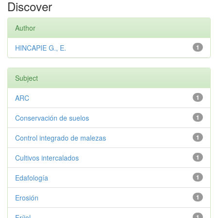
Discover
Author
HINCAPIE G., E.
1
Subject
ARC
1
Conservación de suelos
1
Control integrado de malezas
1
Cultivos intercalados
1
Edafología
1
Erosión
1
Fríjol
1