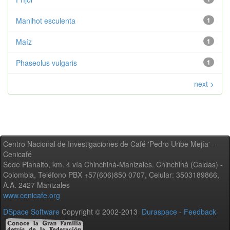
Manihot esculenta
1
Maíz
1
Phaseolus vulgaris
1
next >
Centro Nacional de Investigaciones de Café 'Pedro Uribe Mejía' -
Cenicafé
Sede Planalto, km. 4 vía Chinchiná-Manizales. Chinchiná (Caldas) -
Colombia, Teléfono PBX +57(606)850 0707, Celular: 3503189866,
A.A. 2427 Manizales
www.cenicafe.org
DSpace Software
Copyright © 2002-2013
Duraspace
-
Feedback