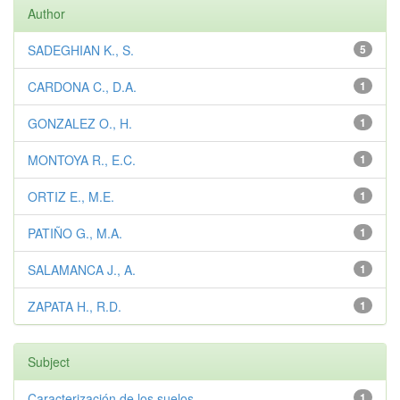
Author
SADEGHIAN K., S.
5
CARDONA C., D.A.
1
GONZALEZ O., H.
1
MONTOYA R., E.C.
1
ORTIZ E., M.E.
1
PATIÑO G., M.A.
1
SALAMANCA J., A.
1
ZAPATA H., R.D.
1
Subject
Caracterización de los suelos
1