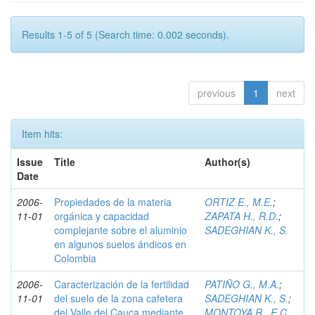
Results 1-5 of 5 (Search time: 0.002 seconds).
previous
1
next
Item hits:
Issue
Title
Author(s)
Date
2006-
Propiedades de la materia
ORTIZ E., M.E.
;
11-01
orgánica y capacidad
ZAPATA H., R.D.
;
complejante sobre el aluminio
SADEGHIAN K., S.
en algunos suelos ándicos en
Colombia
2006-
Caracterización de la fertilidad
PATIÑO G., M.A.
;
11-01
del suelo de la zona cafetera
SADEGHIAN K., S.
;
del Valle del Cauca mediante
MONTOYA R., E.C.