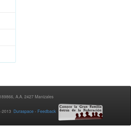
3189866, A.A. 2427 Manizales
02-2013
Duraspace
-
Feedback