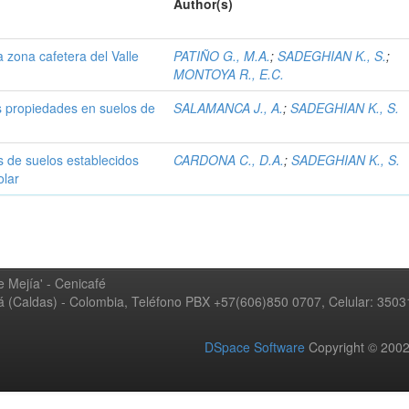
Author(s)
la zona cafetera del Valle
PATIÑO G., M.A.
;
SADEGHIAN K., S.
;
MONTOYA R., E.C.
s propiedades en suelos de
SALAMANCA J., A.
;
SADEGHIAN K., S.
s de suelos establecidos
CARDONA C., D.A.
;
SADEGHIAN K., S.
olar
 Mejía' - Cenicafé
ná (Caldas) - Colombia, Teléfono PBX +57(606)850 0707, Celular: 350
DSpace Software
Copyright © 20