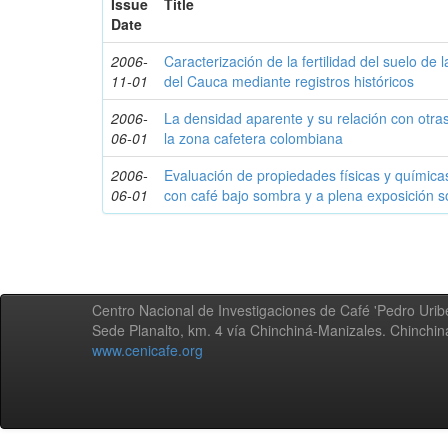
Issue
Title
Date
2006-
Caracterización de la fertilidad del suelo de 
11-01
del Cauca mediante registros históricos
2006-
La densidad aparente y su relación con otra
06-01
la zona cafetera colombiana
2006-
Evaluación de propiedades físicas y química
06-01
con café bajo sombra y a plena exposición s
Centro Nacional de Investigaciones de Café 'Pedro Uribe
Sede Planalto, km. 4 vía Chinchiná-Manizales. Chinchi
www.cenicafe.org