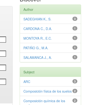
Author
SADEGHIAN K., S.
3
CARDONA C., D.A.
1
MONTOYA R., E.C.
1
PATIÑO G., M.A.
1
SALAMANCA J., A.
1
Subject
ARC
3
Composición física de los suelos
2
Composición química de los
2