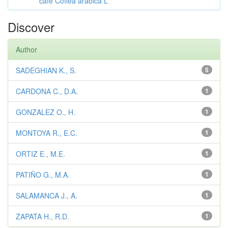
café Coffea arabica L
Discover
Author
SADEGHIAN K., S.
5
CARDONA C., D.A.
1
GONZALEZ O., H.
1
MONTOYA R., E.C.
1
ORTIZ E., M.E.
1
PATIÑO G., M.A.
1
SALAMANCA J., A.
1
ZAPATA H., R.D.
1