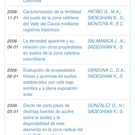
Colombia
2006-
Caracterización de la fertilidad
PATIÑO G., M.A.
;
11-01
del suelo de la zona cafetera
SADEGHIAN K., S.
;
del Valle del Cauca mediante
MONTOYA R., E.C.
registros históricos
2006-
La densidad aparente y su
SALAMANCA J., A.
;
06-01
relación con otras propiedades
SADEGHIAN K., S.
en suelos de la zona cafetera
colombiana
2006-
Evaluación de propiedades
CARDONA C., D.A.
;
06-01
físicas y químicas de suelos
SADEGHIAN K., S.
establecidos con café bajo
sombra y a plena exposición
solar
2006-
Efecto de corto plazo de
GONZALEZ O., H.
;
05-01
distintas fuentes de azufre
SADEGHIAN K., S.
sobre la acidez y la
disponibilidad de este
elemento en la zona radical del