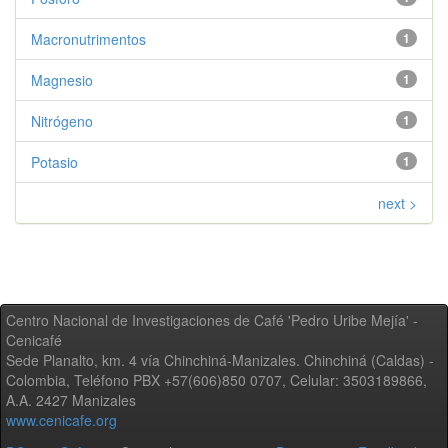
Macronutrimentos
1
Magnesio
1
Nitrógeno
1
Potasio
1
next >
Centro Nacional de Investigaciones de Café 'Pedro Uribe Mejía' -
Cenicafé
Sede Planalto, km. 4 vía Chinchiná-Manizales. Chinchiná (Caldas) -
Colombia, Teléfono PBX +57(606)850 0707, Celular: 3503189866,
A.A. 2427 Manizales
www.cenicafe.org