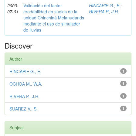
2003-
Validación del factor
HINCAPIE G., E.
;
07-01
erodabilidad en suelos de la
RIVERA P., J.H.
unidad Chinchiná Melanudands
mediante el uso de simulador
de lluvias
Discover
Author
HINCAPIE G., E.
1
OCHOA M., W.A.
1
RIVERA P., J.H.
1
SUAREZ V., S.
1
Subject