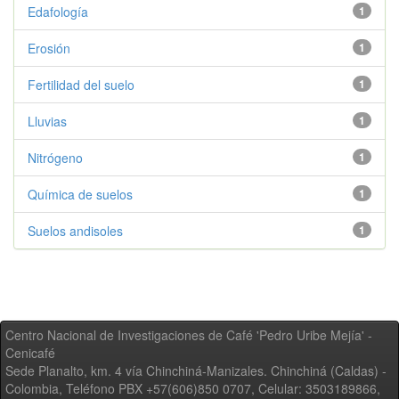
Edafología
1
Erosión
1
Fertilidad del suelo
1
Lluvias
1
Nitrógeno
1
Química de suelos
1
Suelos andisoles
1
Centro Nacional de Investigaciones de Café 'Pedro Uribe Mejía' -
Cenicafé
Sede Planalto, km. 4 vía Chinchiná-Manizales. Chinchiná (Caldas) -
Colombia, Teléfono PBX +57(606)850 0707, Celular: 3503189866,