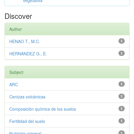
vegetativa
Discover
Author
HENAO T., M.C.
1
HERNANDEZ G., E.
1
Subject
ARC
1
Cenizas volcánicas
1
Composición química de los suelos
1
Fertilidad del suelo
1
Nutrición mineral
1