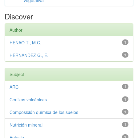
vegetativa
Discover
Author
HENAO T., M.C.
1
HERNANDEZ G., E.
1
Subject
ARC
1
Cenizas volcánicas
1
Composición química de los suelos
1
Nutrición mineral
1
Potasio
1