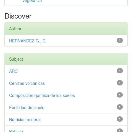
vegetativa
Discover
Author
HERNANDEZ G., E.
1
Subject
ARC
1
Cenizas volcánicas
1
Composición química de los suelos
1
Fertilidad del suelo
1
Nutrición mineral
1
Potasio
1