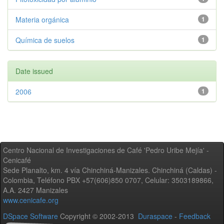
Materia orgánica
1
Química de suelos
1
Date issued
2006
1
Centro Nacional de Investigaciones de Café 'Pedro Uribe Mejía' -
Cenicafé
Sede Planalto, km. 4 vía Chinchiná-Manizales. Chinchiná (Caldas) -
Colombia, Teléfono PBX +57(606)850 0707, Celular: 3503189866,
A.A. 2427 Manizales
www.cenicafe.org
DSpace Software
Copyright © 2002-2013
Duraspace
-
Feedback