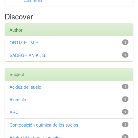
Colombia
Discover
Author
ORTIZ E., M.E.
1
SADEGHIAN K., S.
1
Subject
Acidez del suelo
1
Aluminio
1
ARC
1
Composición química de los suelos
1
Fitotoxicidad por aluminio
1