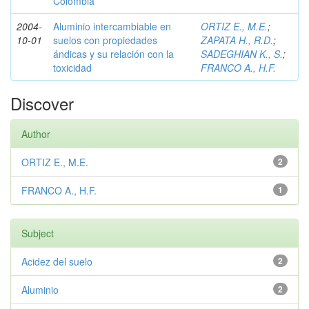
Colombia
2004-
Aluminio intercambiable en
ORTIZ E., M.E.
;
10-01
suelos con propiedades
ZAPATA H., R.D.
;
ándicas y su relación con la
SADEGHIAN K., S.
;
toxicidad
FRANCO A., H.F.
Discover
Author
ORTIZ E., M.E.
2
FRANCO A., H.F.
1
Subject
Acidez del suelo
2
Aluminio
2