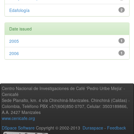
Edafología
2
Date issued
2005
1
2006
1
Centro Nacional de Investigaciones de Café 'Pedro Uribe Mejía' -
Cenicafé
Sede Planalto, km. 4 vía Chinchiná-Manizales. Chinchiná (Caldas) -
Colombia, Teléfono PBX +57(606)850 0707, Celular: 3503189866,
A.A. 2427 Manizales
www.cenicafe.org
DSpace Software
Copyright © 2002-2013
Duraspace
-
Feedback