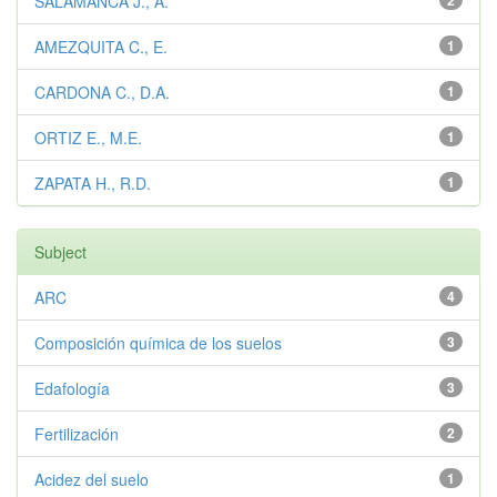
SALAMANCA J., A.
2
AMEZQUITA C., E.
1
CARDONA C., D.A.
1
ORTIZ E., M.E.
1
ZAPATA H., R.D.
1
Subject
ARC
4
Composición química de los suelos
3
Edafología
3
Fertilización
2
Acidez del suelo
1