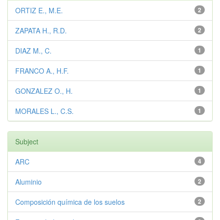
ORTIZ E., M.E.
2
ZAPATA H., R.D.
2
DIAZ M., C.
1
FRANCO A., H.F.
1
GONZALEZ O., H.
1
MORALES L., C.S.
1
Subject
ARC
4
Aluminio
2
Composición química de los suelos
2