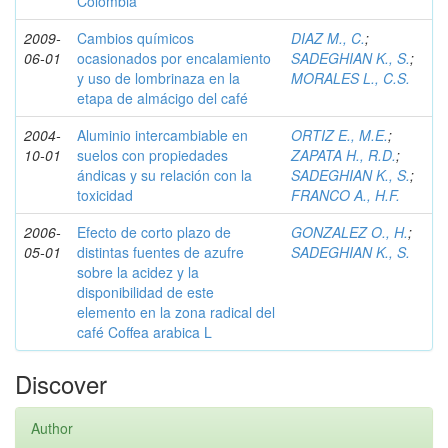
Colombia
2009-
Cambios químicos
DIAZ M., C.
;
06-01
ocasionados por encalamiento
SADEGHIAN K., S.
;
y uso de lombrinaza en la
MORALES L., C.S.
etapa de almácigo del café
2004-
Aluminio intercambiable en
ORTIZ E., M.E.
;
10-01
suelos con propiedades
ZAPATA H., R.D.
;
ándicas y su relación con la
SADEGHIAN K., S.
;
toxicidad
FRANCO A., H.F.
2006-
Efecto de corto plazo de
GONZALEZ O., H.
;
05-01
distintas fuentes de azufre
SADEGHIAN K., S.
sobre la acidez y la
disponibilidad de este
elemento en la zona radical del
café Coffea arabica L
Discover
Author