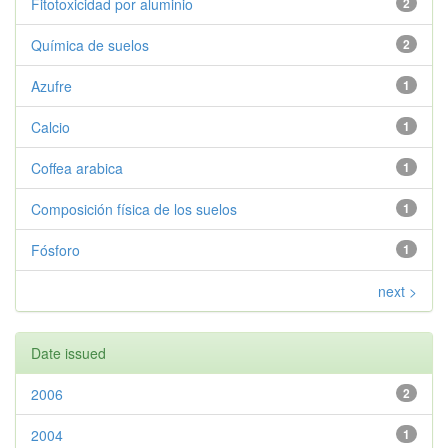
Fitotoxicidad por aluminio
2
Química de suelos
2
Azufre
1
Calcio
1
Coffea arabica
1
Composición física de los suelos
1
Fósforo
1
next >
Date issued
2006
2
2004
1