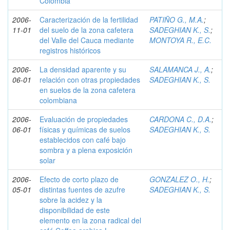
Colombia
2006-
Caracterización de la fertilidad
PATIÑO G., M.A.
;
11-01
del suelo de la zona cafetera
SADEGHIAN K., S.
;
del Valle del Cauca mediante
MONTOYA R., E.C.
registros históricos
2006-
La densidad aparente y su
SALAMANCA J., A.
;
06-01
relación con otras propiedades
SADEGHIAN K., S.
en suelos de la zona cafetera
colombiana
2006-
Evaluación de propiedades
CARDONA C., D.A.
;
06-01
físicas y químicas de suelos
SADEGHIAN K., S.
establecidos con café bajo
sombra y a plena exposición
solar
2006-
Efecto de corto plazo de
GONZALEZ O., H.
;
05-01
distintas fuentes de azufre
SADEGHIAN K., S.
sobre la acidez y la
disponibilidad de este
elemento en la zona radical del