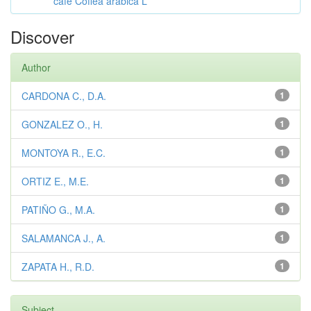
café Coffea arabica L
Discover
Author
CARDONA C., D.A.
1
GONZALEZ O., H.
1
MONTOYA R., E.C.
1
ORTIZ E., M.E.
1
PATIÑO G., M.A.
1
SALAMANCA J., A.
1
ZAPATA H., R.D.
1
Subject