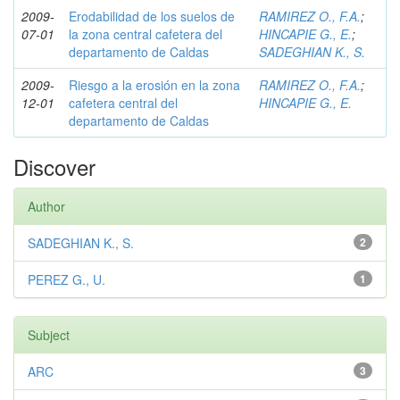
2009-
Erodabilidad de los suelos de
RAMIREZ O., F.A.
;
07-01
la zona central cafetera del
HINCAPIE G., E.
;
departamento de Caldas
SADEGHIAN K., S.
2009-
Riesgo a la erosión en la zona
RAMIREZ O., F.A.
;
12-01
cafetera central del
HINCAPIE G., E.
departamento de Caldas
Discover
Author
SADEGHIAN K., S.
2
PEREZ G., U.
1
Subject
ARC
3