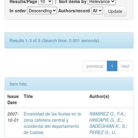
Results/Page
|
Sort items by
In order
Authors/record
Results 1-3 of 3 (Search time: 0.001 seconds).
previous
1
next
Item hits:
Issue
Title
Author(s)
Date
2007-
Erosividad de las lluvias en la
RAMIREZ O., F.A.
;
10-01
zona cafetera central y
HINCAPIE G., E.
;
occidental del departamento
SADEGHIAN K., S.
;
de Caldas
PEREZ G., U.