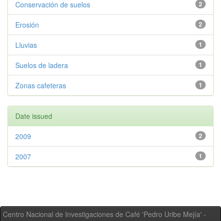
Conservación de suelos
2
Erosión
2
Lluvias
1
Suelos de ladera
1
Zonas cafeteras
1
Date issued
2009
2
2007
1
Centro Nacional de Investigaciones de Café 'Pedro Uribe Mejía' -