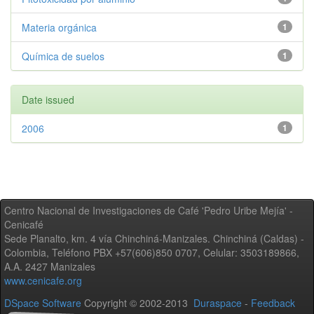
Materia orgánica
1
Química de suelos
1
Date issued
2006
1
Centro Nacional de Investigaciones de Café 'Pedro Uribe Mejía' -
Cenicafé
Sede Planalto, km. 4 vía Chinchiná-Manizales. Chinchiná (Caldas) -
Colombia, Teléfono PBX +57(606)850 0707, Celular: 3503189866,
A.A. 2427 Manizales
www.cenicafe.org
DSpace Software
Copyright © 2002-2013
Duraspace
-
Feedback