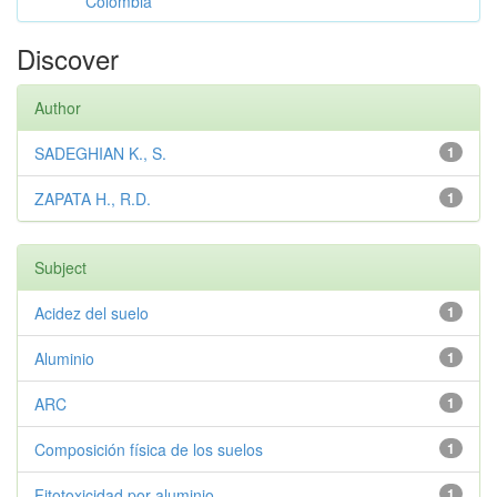
Colombia
Discover
Author
SADEGHIAN K., S.
1
ZAPATA H., R.D.
1
Subject
Acidez del suelo
1
Aluminio
1
ARC
1
Composición física de los suelos
1
Fitotoxicidad por aluminio
1