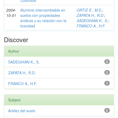
Colombia
2004-
Aluminio intercambiable en
ORTIZ E., M.E.
;
10-01
suelos con propiedades
ZAPATA H., R.D.
;
ándicas y su relación con la
SADEGHIAN K., S.
;
toxicidad
FRANCO A., H.F.
Discover
Author
SADEGHIAN K., S.
2
ZAPATA H., R.D.
2
FRANCO A., H.F.
1
Subject
Acidez del suelo
2