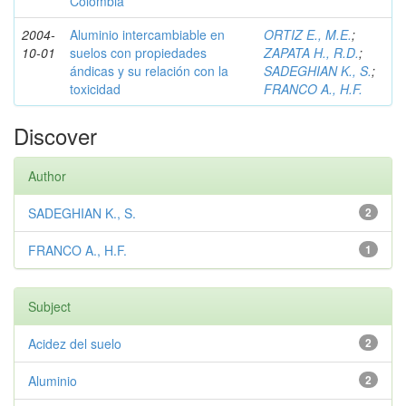
Colombia
2004-
Aluminio intercambiable en
ORTIZ E., M.E.
;
10-01
suelos con propiedades
ZAPATA H., R.D.
;
ándicas y su relación con la
SADEGHIAN K., S.
;
toxicidad
FRANCO A., H.F.
Discover
Author
SADEGHIAN K., S.
2
FRANCO A., H.F.
1
Subject
Acidez del suelo
2
Aluminio
2