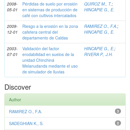
2008-
Pérdidas de suelo por erosión
QUIROZ M., T.
;
05-01
en sistemas de producción de
HINCAPIE G., E.
café con cultivos intercalados
2009-
Riesgo a la erosión en la zona
RAMIREZ O., F.A.
;
12-01
cafetera central del
HINCAPIE G., E.
departamento de Caldas
2003-
Validación del factor
HINCAPIE G., E.
;
07-01
erodabilidad en suelos de la
RIVERA P., J.H.
unidad Chinchiná
Melanudands mediante el uso
de simulador de lluvias
Discover
Author
RAMIREZ O., F.A.
3
SADEGHIAN K., S.
2