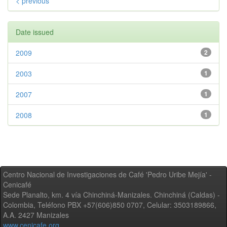
< previous
Date issued
2009
2
2003
1
2007
1
2008
1
Centro Nacional de Investigaciones de Café 'Pedro Uribe Mejía' -
Cenicafé
Sede Planalto, km. 4 vía Chinchiná-Manizales. Chinchiná (Caldas) -
Colombia, Teléfono PBX +57(606)850 0707, Celular: 3503189866,
A.A. 2427 Manizales
www.cenicafe.org