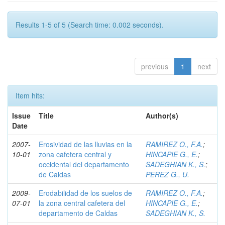
Results 1-5 of 5 (Search time: 0.002 seconds).
previous
1
next
Item hits:
Issue
Title
Author(s)
Date
2007-
Erosividad de las lluvias en la
RAMIREZ O., F.A.
;
10-01
zona cafetera central y
HINCAPIE G., E.
;
occidental del departamento
SADEGHIAN K., S.
;
de Caldas
PEREZ G., U.
2009-
Erodabilidad de los suelos de
RAMIREZ O., F.A.
;
07-01
la zona central cafetera del
HINCAPIE G., E.
;
departamento de Caldas
SADEGHIAN K., S.