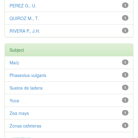
PEREZ G., U.
1
QUIROZ M., T.
1
RIVERA P., J.H.
1
Subject
Maíz
1
Phaseolus vulgaris
1
Suelos de ladera
1
Yuca
1
Zea mays
1
Zonas cafeteras
1