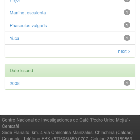
Manihot esculenta
1
Phaseolus vulgaris
1
Yuca
1
next >
Date issued
2008
1
Centro Nacional de Investigaciones de Café 'Pedro Uribe Mejía' -
Cenicafé
Sede Planalto, km. 4 vía Chinchiná-Manizales. Chinchiná (Caldas) -
Colombia, Teléfono PBX +57(606)850 0707, Celular: 3503189866,