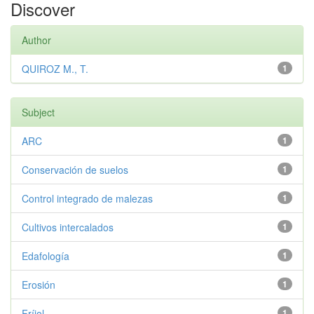
Discover
Author
QUIROZ M., T.
1
Subject
ARC
1
Conservación de suelos
1
Control integrado de malezas
1
Cultivos intercalados
1
Edafología
1
Erosión
1
Fríjol
1