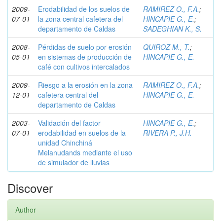
2009-
Erodabilidad de los suelos de
RAMIREZ O., F.A.
;
07-01
la zona central cafetera del
HINCAPIE G., E.
;
departamento de Caldas
SADEGHIAN K., S.
2008-
Pérdidas de suelo por erosión
QUIROZ M., T.
;
05-01
en sistemas de producción de
HINCAPIE G., E.
café con cultivos intercalados
2009-
Riesgo a la erosión en la zona
RAMIREZ O., F.A.
;
12-01
cafetera central del
HINCAPIE G., E.
departamento de Caldas
2003-
Validación del factor
HINCAPIE G., E.
;
07-01
erodabilidad en suelos de la
RIVERA P., J.H.
unidad Chinchiná
Melanudands mediante el uso
de simulador de lluvias
Discover
Author