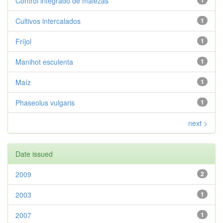
Control integrado de malezas
1
Cultivos intercalados
1
Fríjol
1
Manihot esculenta
1
Maíz
1
Phaseolus vulgaris
1
next >
Date issued
2009
2
2003
1
2007
1