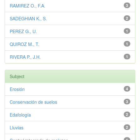
RAMIREZ O., F.A.
3
SADEGHIAN K., S.
2
PEREZ G., U.
1
QUIROZ M., T.
1
RIVERA P., J.H.
1
Subject
Erosión
4
Conservación de suelos
3
Edafología
2
Lluvias
2