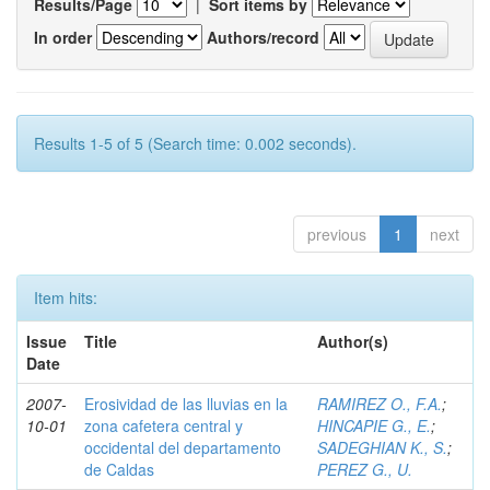
Results/Page
|
Sort items by
In order
Authors/record
Results 1-5 of 5 (Search time: 0.002 seconds).
previous
1
next
Item hits:
Issue
Title
Author(s)
Date
2007-
Erosividad de las lluvias en la
RAMIREZ O., F.A.
;
10-01
zona cafetera central y
HINCAPIE G., E.
;
occidental del departamento
SADEGHIAN K., S.
;
de Caldas
PEREZ G., U.