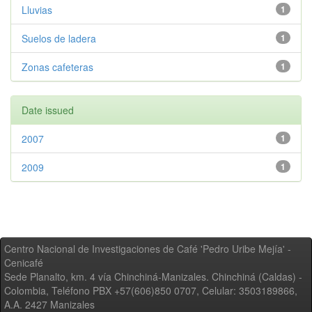
Lluvias
1
Suelos de ladera
1
Zonas cafeteras
1
Date issued
2007
1
2009
1
Centro Nacional de Investigaciones de Café 'Pedro Uribe Mejía' -
Cenicafé
Sede Planalto, km. 4 vía Chinchiná-Manizales. Chinchiná (Caldas) -
Colombia, Teléfono PBX +57(606)850 0707, Celular: 3503189866,
A.A. 2427 Manizales