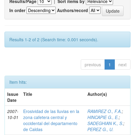
Results/Page
|
Sort items by
In order
Authors/record
Results 1-2 of 2 (Search time: 0.001 seconds).
previous
1
next
Item hits:
Issue
Title
Author(s)
Date
2007-
Erosividad de las lluvias en la
RAMIREZ O., F.A.
;
10-01
zona cafetera central y
HINCAPIE G., E.
;
occidental del departamento
SADEGHIAN K., S.
;
de Caldas
PEREZ G., U.