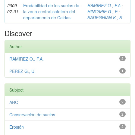
2009-
Erodabilidad de los suelos de
RAMIREZ O., F.A.
;
07-01
la zona central cafetera del
HINCAPIE G., E.
;
departamento de Caldas
SADEGHIAN K., S.
Discover
Author
RAMIREZ O., F.A.
2
PEREZ G., U.
1
Subject
ARC
2
Conservación de suelos
2
Erosión
2