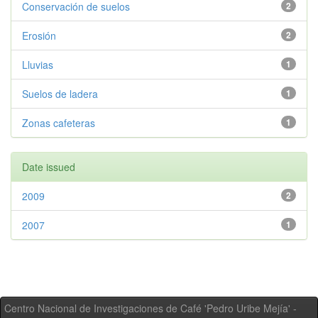
Conservación de suelos
2
Erosión
2
Lluvias
1
Suelos de ladera
1
Zonas cafeteras
1
Date issued
2009
2
2007
1
Centro Nacional de Investigaciones de Café 'Pedro Uribe Mejía' -