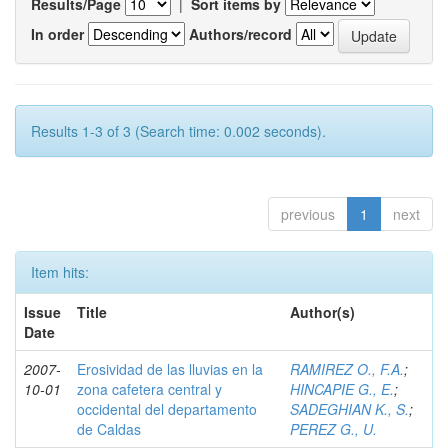
Results/Page
|
Sort items by
In order
Authors/record
Results 1-3 of 3 (Search time: 0.002 seconds).
previous
1
next
Item hits:
Issue
Title
Author(s)
Date
2007-
Erosividad de las lluvias en la
RAMIREZ O., F.A.
;
10-01
zona cafetera central y
HINCAPIE G., E.
;
occidental del departamento
SADEGHIAN K., S.
;
de Caldas
PEREZ G., U.