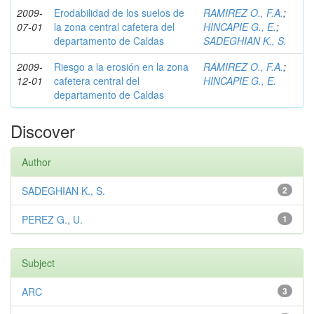
2009-
Erodabilidad de los suelos de
RAMIREZ O., F.A.
;
07-01
la zona central cafetera del
HINCAPIE G., E.
;
departamento de Caldas
SADEGHIAN K., S.
2009-
Riesgo a la erosión en la zona
RAMIREZ O., F.A.
;
12-01
cafetera central del
HINCAPIE G., E.
departamento de Caldas
Discover
Author
SADEGHIAN K., S.
2
PEREZ G., U.
1
Subject
ARC
3