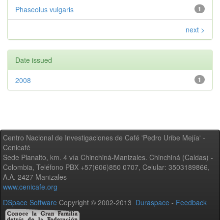
Phaseolus vulgaris
1
next >
Date issued
2008
1
Centro Nacional de Investigaciones de Café 'Pedro Uribe Mejía' -
Cenicafé
Sede Planalto, km. 4 vía Chinchiná-Manizales. Chinchiná (Caldas) -
Colombia, Teléfono PBX +57(606)850 0707, Celular: 3503189866,
A.A. 2427 Manizales
www.cenicafe.org
DSpace Software
Copyright © 2002-2013
Duraspace
-
Feedback