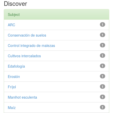
Discover
Subject
ARC
1
Conservación de suelos
1
Control integrado de malezas
1
Cultivos intercalados
1
Edafología
1
Erosión
1
Fríjol
1
Manihot esculenta
1
Maíz
1